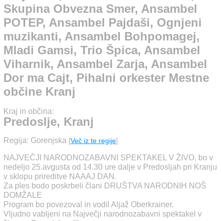
Ansambel POTEP,
Skupina Obvezna Smer, Ansambel
Ansambel Pajdaši,
POTEP, Ansambel Pajdaši, Ognjeni
muzikanti, Ansambel Bohpomagej,
Ognjeni muzikanti,
Mladi Gamsi, Trio Špica, Ansambel
Ansambel Bohpomagej,
Viharnik, Ansambel Zarja, Ansambel
Mladi Gamsi, Trio Špica,
Dor ma Cajt, Pihalni orkester Mestne
Ansambel Viharnik,
občine Kranj
Ansambel Zarja,
Kraj in občina:
Predoslje, Kranj
Ansambel Dor ma Cajt,
Regija: Gorenjska
Pihalni orkester Mestne
[
Več iz te regije
]
NAJVEČJI NARODNOZABAVNI SPEKTAKEL V ŽIVO, bo v
občine Kranj
nedeljo 25.avgusta od 14.30 ure dalje v Predosljah pri Kranju
v sklopu prireditve NAAAJ DAN.
Za ples bodo poskrbeli člani DRUŠTVA NARODNIH NOŠ
DOMŽALE
Program bo povezoval in vodil Aljaž Oberkrainer.
Vljudno vabljeni na Največji narodnozabavni spektakel v