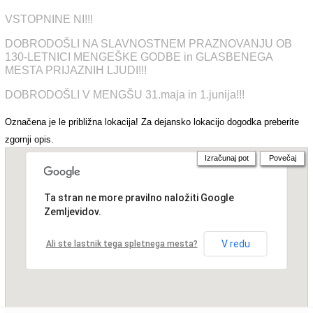
VSTOPNINE NI!!!
DOBRODOŠLI NA SLAVNOSTNEM PRAZNOVANJU OB
130-LETNICI MENGEŠKE GODBE in GLASBENEGA
MESTA PRIJAZNIH LJUDI!!!
DOBRODOŠLI V MENGŠU 31.maja in 1.junija!!!
Označena je le približna lokacija! Za dejansko lokacijo dogodka preberite
zgornji opis.
Izračunaj pot
Povečaj
Ta stran ne more pravilno naložiti Google
Zemljevidov.
V redu
Ali ste lastnik tega spletnega mesta?