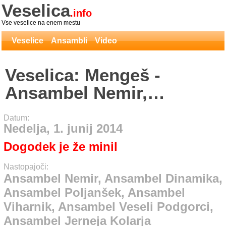
Veselica
.info
Vse veselice na enem mestu
Veselice
Ansambli
Video
Veselica: Mengeš -
Ansambel Nemir,
Ansambel Dinamika,
Datum:
Ansambel Poljanšek,
Nedelja, 1. junij 2014
Ansambel Viharnik,
Dogodek je že minil
Ansambel Veseli
Nastopajoči:
Podgorci, Ansambel
Ansambel Nemir, Ansambel Dinamika,
Ansambel Poljanšek, Ansambel
Jerneja Kolarja
Viharnik, Ansambel Veseli Podgorci,
Ansambel Jerneja Kolarja