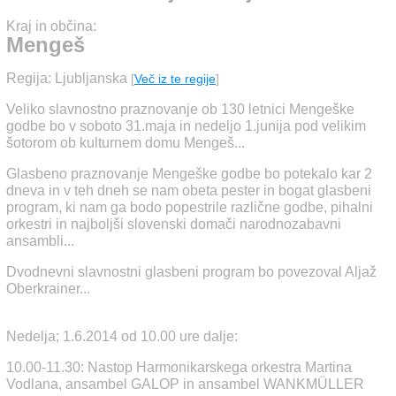
Kraj in občina:
Mengeš
Regija: Ljubljanska
[
Več iz te regije
]
Veliko slavnostno praznovanje ob 130 letnici Mengeške
godbe bo v soboto 31.maja in nedeljo 1.junija pod velikim
šotorom ob kulturnem domu Mengeš...
Glasbeno praznovanje Mengeške godbe bo potekalo kar 2
dneva in v teh dneh se nam obeta pester in bogat glasbeni
program, ki nam ga bodo popestrile različne godbe, pihalni
orkestri in najboljši slovenski domači narodnozabavni
ansambli...
Dvodnevni slavnostni glasbeni program bo povezoval Aljaž
Oberkrainer...
Nedelja; 1.6.2014 od 10.00 ure dalje:
10.00-11.30: Nastop Harmonikarskega orkestra Martina
Vodlana, ansambel GALOP in ansambel WANKMÜLLER